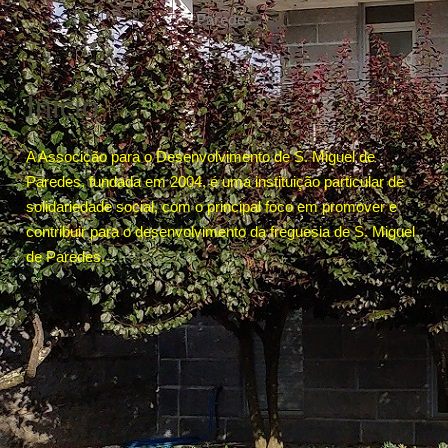
Paredes
Início
A Associção para o Desenvolvimento de S. Miguel de
Paredes, fundada em 2004, é uma instituição particular de
solidariedade social, com o principal foco em promover e
contribuir para o desenvolvimento da freguesia de S. Miguel
de Paredes.