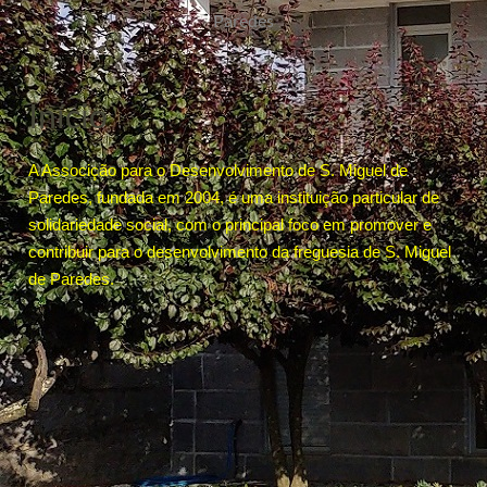
Paredes
Início
A Associção para o Desenvolvimento de S. Miguel de
Paredes, fundada em 2004, é uma instituição particular de
solidariedade social, com o principal foco em promover e
contribuir para o desenvolvimento da freguesia de S. Miguel
de Paredes.