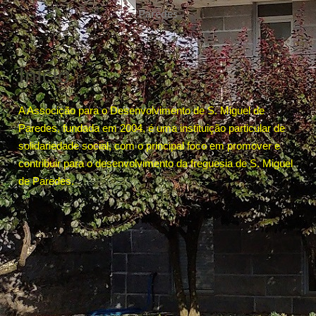
Paredes
Início
A Associção para o Desenvolvimento de S. Miguel de
Paredes, fundada em 2004, é uma instituição particular de
solidariedade social, com o principal foco em promover e
contribuir para o desenvolvimento da freguesia de S. Miguel
de Paredes.