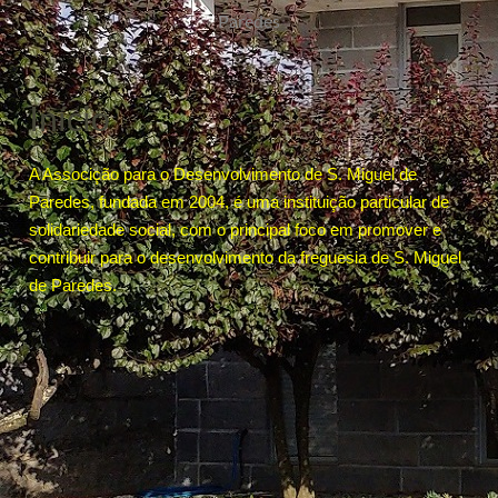
Paredes
Início
A Associção para o Desenvolvimento de S. Miguel de
Paredes, fundada em 2004, é uma instituição particular de
solidariedade social, com o principal foco em promover e
contribuir para o desenvolvimento da freguesia de S. Miguel
de Paredes.