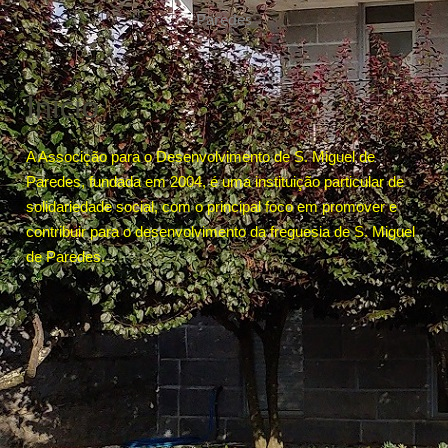
Paredes
Início
A Associção para o Desenvolvimento de S. Miguel de
Paredes, fundada em 2004, é uma instituição particular de
solidariedade social, com o principal foco em promover e
contribuir para o desenvolvimento da freguesia de S. Miguel
de Paredes.