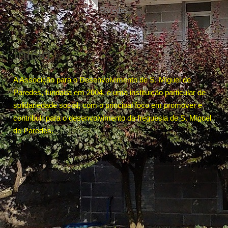
Paredes
Início
A Associção para o Desenvolvimento de S. Miguel de
Paredes, fundada em 2004, é uma instituição particular de
solidariedade social, com o principal foco em promover e
contribuir para o desenvolvimento da freguesia de S. Miguel
de Paredes.