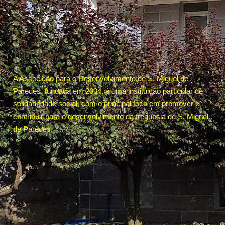
Paredes
Início
A Associção para o Desenvolvimento de S. Miguel de
Paredes, fundada em 2004, é uma instituição particular de
solidariedade social, com o principal foco em promover e
contribuir para o desenvolvimento da freguesia de S. Miguel
de Paredes.