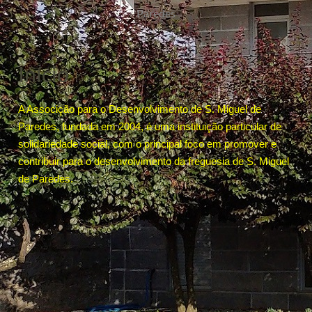
Paredes
Início
A Associção para o Desenvolvimento de S. Miguel de
Paredes, fundada em 2004, é uma instituição particular de
solidariedade social, com o principal foco em promover e
contribuir para o desenvolvimento da freguesia de S. Miguel
de Paredes.